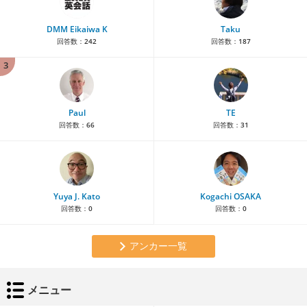
DMM Eikaiwa K
Taku
回答数：
242
回答数：
187
3
Paul
TE
回答数：
66
回答数：
31
Yuya J. Kato
Kogachi OSAKA
回答数：
0
回答数：
0
アンカー一覧
メニュー