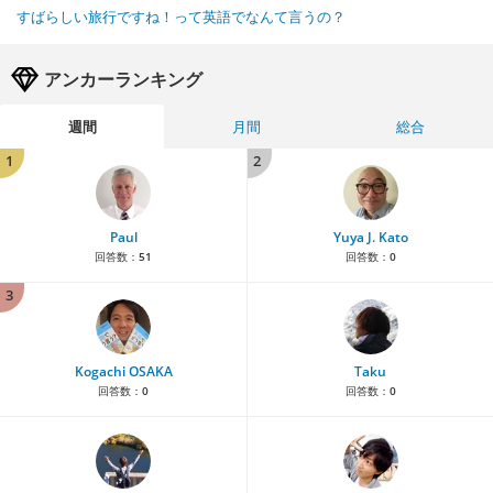
すばらしい旅行ですね！って英語でなんて言うの？
アンカーランキング
週間
月間
総合
1
2
Paul
Yuya J. Kato
回答数：
51
回答数：
0
3
Kogachi OSAKA
Taku
回答数：
0
回答数：
0