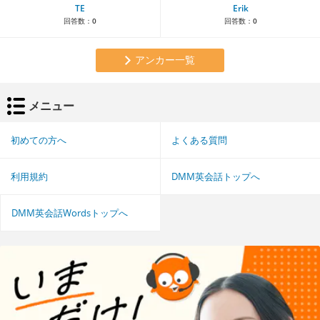
TE
Erik
回答数：
0
回答数：
0
アンカー一覧
メニュー
初めての方へ
よくある質問
利用規約
DMM英会話トップへ
DMM英会話Wordsトップへ