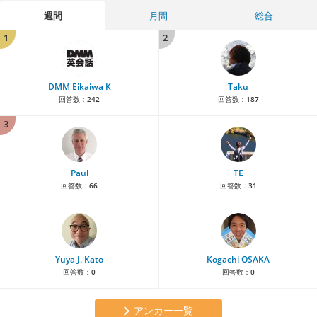
週間
月間
総合
1
2
DMM Eikaiwa K
Taku
回答数：
242
回答数：
187
3
Paul
TE
回答数：
66
回答数：
31
Yuya J. Kato
Kogachi OSAKA
回答数：
0
回答数：
0
アンカー一覧