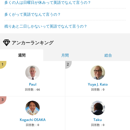
多くの人は日曜日が休みって英語でなんて言うの？
多くがって英語でなんて言うの？
残りあと二日しかないって英語でなんて言うの？
アンカーランキング
週間
月間
総合
1
2
Paul
Yuya J. Kato
回答数：
66
回答数：
0
3
Kogachi OSAKA
Taku
回答数：
0
回答数：
0