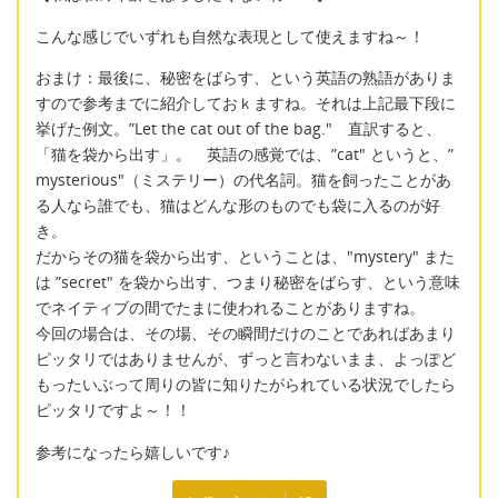
こんな感じでいずれも自然な表現として使えますね～！
おまけ：最後に、秘密をばらす、という英語の熟語がありま
すので参考までに紹介しておｋますね。それは上記最下段に
挙げた例文。”Let the cat out of the bag." 直訳すると、
「猫を袋から出す」。 英語の感覚では、”cat" というと、”
mysterious"（ミステリー）の代名詞。猫を飼ったことがあ
る人なら誰でも、猫はどんな形のものでも袋に入るのが好
き。
だからその猫を袋から出す、ということは、"mystery" また
は ”secret" を袋から出す、つまり秘密をばらす、という意味
でネイティブの間でたまに使われることがありますね。
今回の場合は、その場、その瞬間だけのことであればあまり
ピッタリではありませんが、ずっと言わないまま、よっぽど
もったいぶって周りの皆に知りたがられている状況でしたら
ピッタリですよ～！！
参考になったら嬉しいです♪