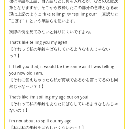
後の単語や主語、目的語などに何を入れるか、などの文脈次
第となりますが、そこから抜粋したこの部分の意味となる表
現は上記のように ”like telling" や "spilling out" （直訳だと
”こぼす” ）という単語らを使います。
実際の例を見てみないと解りにくいですよね。
That's like telling you my age!!
【それって私の年齢をばらしているようなもんじゃない
っ？】
If I tell you that, it would be the same as if I was telling
you how old I am.
【それに答えちゃったら私が何歳であるかを言ってるのも同
然じゃな～い？！】
That's like I'm spilling my age out on you!
【それって私の年齢をあなたにばらしているようなもんじゃ
ないの！】
I'm not about to spill out my age.
【私は私の年齢をばらしたくないわ～！】