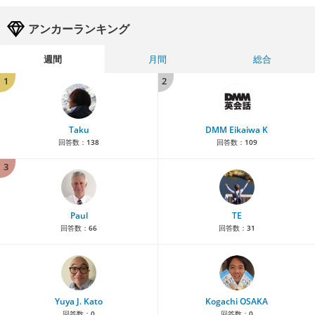
アンカーランキング
週間
月間
総合
1
2
Taku
DMM Eikaiwa K
回答数：
138
回答数：
109
3
Paul
TE
回答数：
66
回答数：
31
Yuya J. Kato
Kogachi OSAKA
回答数：
0
回答数：
0