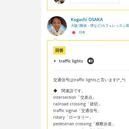
Kogachi OSAKA
大阪 (難波・堺など)カフェレッスン
日本
回答
traffic lights
交通信号はtraffic lightsと言います(
^_^
)
◆ 関連語です。
intersection「交差点」
railroad crossing「踏切」
traffic signal「交通信号」
rotary「ロータリー」
pedestrian crossing「横断歩道」