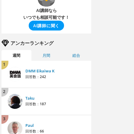
AI講師なら
いつでも相談可能です！
AI講師に聞く
アンカーランキング
週間
月間
総合
1
DMM Eikaiwa K
回答数：
242
2
Taku
回答数：
187
3
Paul
回答数：
66