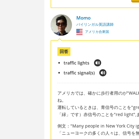
Momo
バイリンガル英語講師
アメリカ合衆国
回答
traffic lights
traffic signal(s)
アメリカでは、確かに歩行者用のが"WAL
ね。
運転しているときは、青信号のことを"green lig
「緑」です）赤信号のことを"red light",または
例文："Many people in New York City ignor
「ニューヨークの多くの人々は、信号を