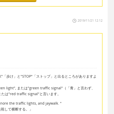
2019/11/21 12:12
K"「歩け」と"STOP"「ストップ」と出るところがありますよ
ht", または"green traffic signal"（「青」と言わず、
"red traffic signal"と言います。
e the traffic lights, and jaywalk. "
無視して横断する。」