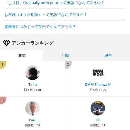
「じり貧」Gradually be in poor って英語でなんて言うの？
お布施（オタク用語）って英語でなんて言うの？
悪銭身につかずって英語でなんて言うの？
アンカーランキング
週間
月間
総合
1
2
Taku
DMM Eikaiwa K
回答数：
138
回答数：
109
3
Paul
TE
回答数：
66
回答数：
31