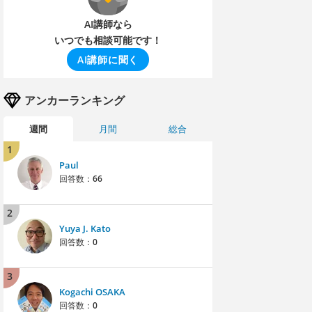
AI講師なら
いつでも相談可能です！
AI講師に聞く
アンカーランキング
週間
月間
総合
1
Paul
回答数：
66
2
Yuya J. Kato
回答数：
0
3
Kogachi OSAKA
回答数：
0