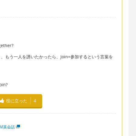
ether?
、もう一人を誘いたかったら、Join=参加するという言葉を
oin?
役に立った
4
MM英会話