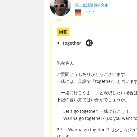
第二言語習得研究家
ドイツ
回答
together
Rolaさん
ご質問どうもありがとうございます。
一緒には、英語で「together」と言いま
「一緒に行こうよ！」と表現したい場合
下記の言い方ではいかがでしょうか。
Let's go together! 一緒に行こう！
Wanna go together? (Do you wa
P.S. Wanna go together? は
ります。