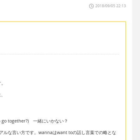
2018/09/05 22:13
す。
は、
nt to go together?) 一緒にいかない？
少しカジュアルな言い方です。wannaはwant toの話し言葉での略とな