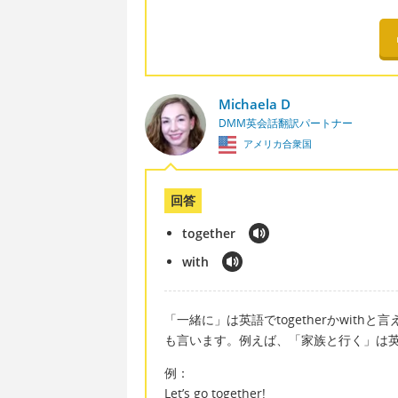
Michaela D
DMM英会話翻訳パートナー
アメリカ合衆国
回答
together
with
「一緒に」は英語でtogetherかwith
も言います。例えば、「家族と行く」は英語でgo
例：
Let’s go together!