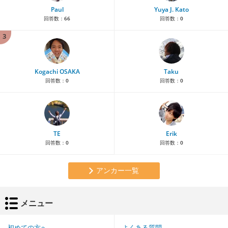
Paul
Yuya J. Kato
回答数：
66
回答数：
0
3
Kogachi OSAKA
Taku
回答数：
0
回答数：
0
TE
Erik
回答数：
0
回答数：
0
アンカー一覧
メニュー
初めての方へ
よくある質問