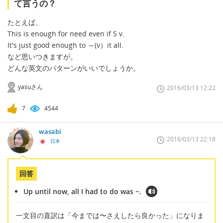
て言うの？
たとえば、
This is enough for need even if S v.
It's just good enough to ～(v）it all.
など思いつきますが。
どんな英文のパターンがいいでしょうか。
yasuさん
2016/03/13 12:22
7
4544
wasabi
2016/03/13 22:18
日本
回答
Up until now, all I had to do was ~.
一文目の直訳は「今までは〜さえしたら良かった」になりま