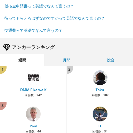
仮払金申請書って英語でなんて言うの？
待ってもらえるはずなのですがって英語でなんて言うの？
交通費って英語でなんて言うの？
アンカーランキング
週間
月間
総合
1
2
DMM Eikaiwa K
Taku
回答数：
242
回答数：
187
3
Paul
TE
回答数：
66
回答数：
31