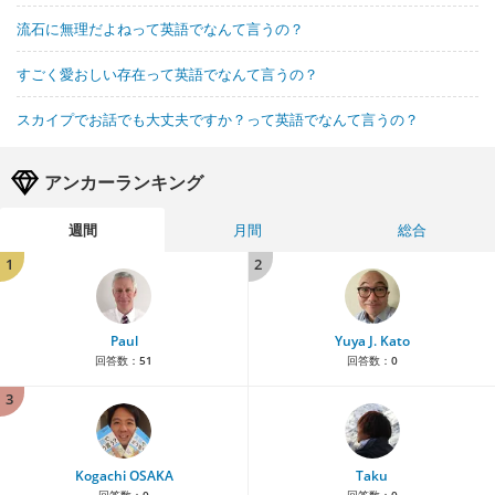
流石に無理だよねって英語でなんて言うの？
すごく愛おしい存在って英語でなんて言うの？
スカイプでお話でも大丈夫ですか？って英語でなんて言うの？
アンカーランキング
週間
月間
総合
1
2
Paul
Yuya J. Kato
回答数：
51
回答数：
0
3
Kogachi OSAKA
Taku
回答数：
0
回答数：
0