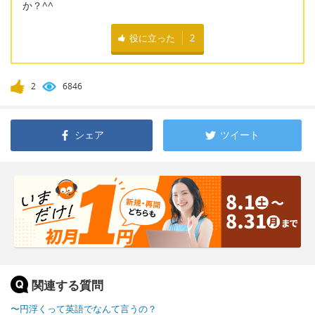
か？^^
役に立った
2
2
6846
シェア
ツイート
関連する質問
〜円浮くって英語でなんて言うの？