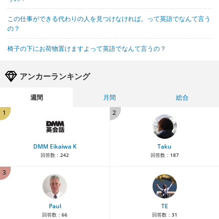
この仕事ができる代わりの人を見つけなければ。って英語でなんて言う
の？
椅子の下にお荷物置けますよって英語でなんて言うの？
アンカーランキング
週間
月間
総合
1
2
DMM Eikaiwa K
Taku
回答数：
242
回答数：
187
3
Paul
TE
回答数：
66
回答数：
31