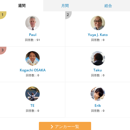
週間
月間
総合
1
2
Paul
Yuya J. Kato
回答数：
51
回答数：
0
3
Kogachi OSAKA
Taku
回答数：
0
回答数：
0
TE
Erik
回答数：
0
回答数：
0
アンカー一覧