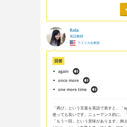
Rola
英語教師
アメリカ合衆国
回答
again
once more
one more time
「再び」という言葉を英語で表すと、「again
使っても良いです。ニューアンス的に、「onc
「もう一回」という意味があります。例えば、「That b