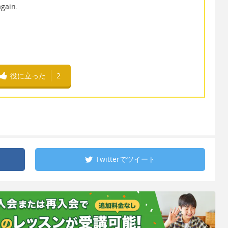
again.
役に立った
2
Twitterで
ツイート