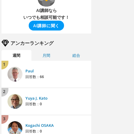
AI講師なら
いつでも相談可能です！
AI講師に聞く
アンカーランキング
週間
月間
総合
1
Paul
回答数：
66
2
Yuya J. Kato
回答数：
0
3
Kogachi OSAKA
回答数：
0