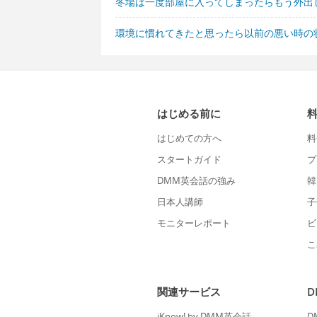
冬場は一度部屋に入ってしまったらもう外出
環境に慣れてきたと思ったら以前の悪い時の
はじめる前に
はじめての方へ
料
スタートガイド
プ
DMM英会話の強み
韓
日本人講師
子
モニターレポート
ビ
こ
関連サービス
iKnow! by DMM英会話
D