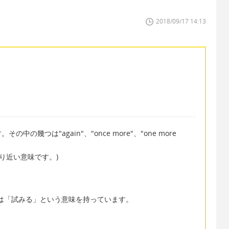
2018/09/17 14:13
幾つは"again"、"once more"、"one more
より近い意味です。)
y"は「試みる」という意味を持っています。