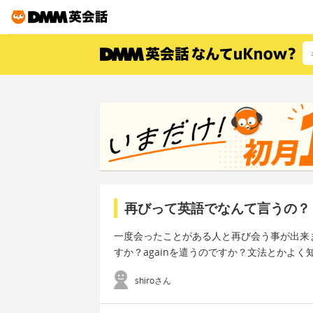
再びって英語でなんて言うの？
一度会ったことがある人と再び会う事が出来ま
すか？againを遣うのですか？文法とかよ
shiroさん