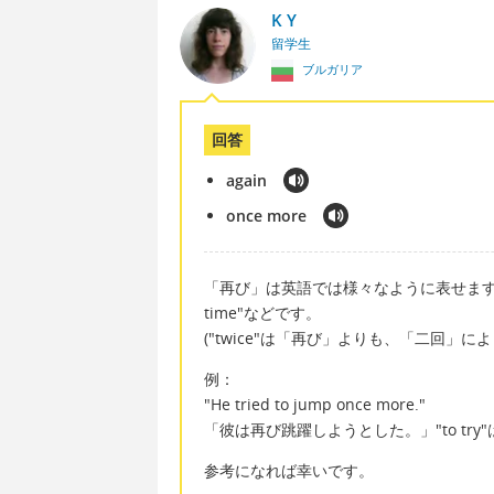
K Y
留学生
ブルガリア
回答
again
once more
「再び」は英語では様々なように表せます。その中の
time"などです。
("twice"は「再び」よりも、「二回」に
例：
"He tried to jump once more."
「彼は再び跳躍しようとした。」"to tr
参考になれば幸いです。