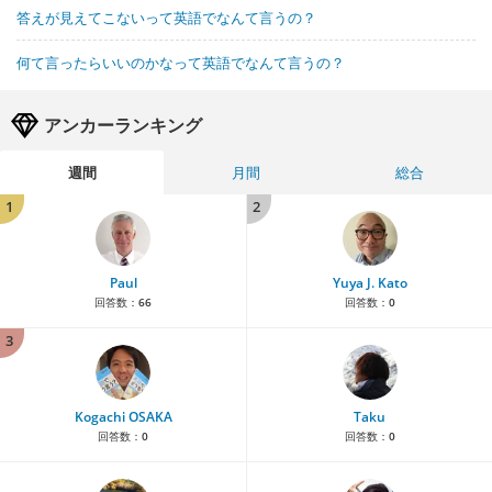
答えが見えてこないって英語でなんて言うの？
何て言ったらいいのかなって英語でなんて言うの？
アンカーランキング
週間
月間
総合
1
2
Paul
Yuya J. Kato
回答数：
66
回答数：
0
3
Kogachi OSAKA
Taku
回答数：
0
回答数：
0