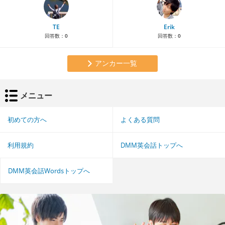
TE
Erik
回答数：
0
回答数：
0
アンカー一覧
メニュー
初めての方へ
よくある質問
利用規約
DMM英会話トップへ
DMM英会話Wordsトップへ