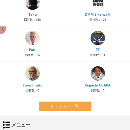
Taku
DMM Eikaiwa K
回答数：
138
回答数：
109
3
Paul
TE
回答数：
66
回答数：
31
Yuya J. Kato
Kogachi OSAKA
回答数：
0
回答数：
0
アンカー一覧
メニュー