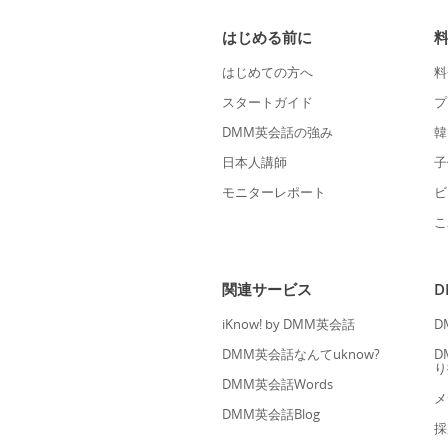
はじめる前に
はじめての方へ
料
スタートガイド
プ
DMM英会話の強み
韓
日本人講師
子
モニターレポート
ビ
こ
関連サービス
iKnow! by DMM英会話
D
DMM英会話なんてuknow?
D
り
DMM英会話Words
メ
DMM英会話Blog
採