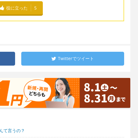
役に立った
5
Twitterで
ツイート
んて言うの？