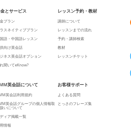
料金とサービス
レッスン予約・教材
金プラン
講師について
ラスネイティブプラン
レッスンまでの流れ
国語・中国語レッスン
予約・講師検索
供向け英会話
教材
ジネス英会話オプション
レッスンチケット
れ聞いてeKnow?
DMM英会話について
お客様サポート
MM英会話利用規約
よくある質問
MM英会話グループの個人情報取
とっさのフレーズ集
扱いについて
ディア掲載一覧
用情報