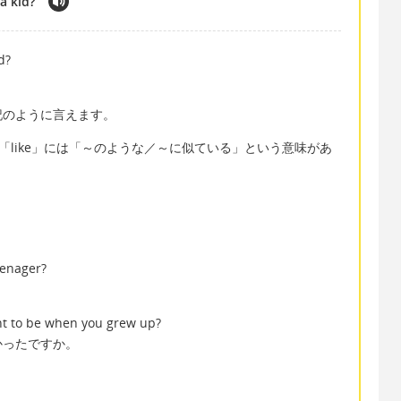
a kid?
d?
記のように言えます。
の「like」には「～のような／～に似ている」という意味があ
eenager?
nt to be when you grew up?
かったですか。