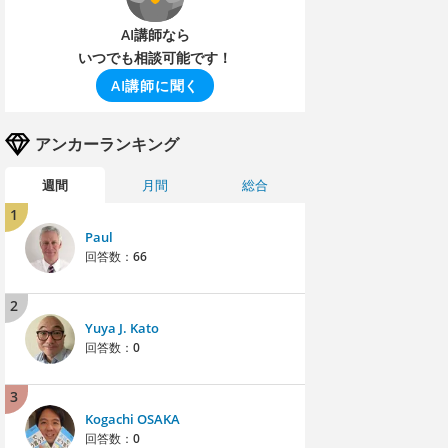
AI講師なら
いつでも相談可能です！
AI講師に聞く
アンカーランキング
週間
月間
総合
1
Paul
回答数：
66
2
Yuya J. Kato
回答数：
0
3
Kogachi OSAKA
回答数：
0