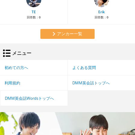
TE
Erik
回答数：
0
回答数：
0
アンカー一覧
メニュー
初めての方へ
よくある質問
利用規約
DMM英会話トップへ
DMM英会話Wordsトップへ