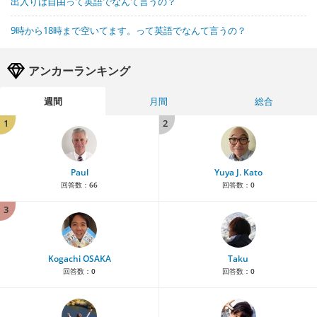
出入りは自由って英語でなんて言うの？
9時から18時まで空いてます。って英語でなんて言うの？
アンカーランキング
週間
月間
総合
1
2
Paul
Yuya J. Kato
回答数：
66
回答数：
0
3
Kogachi OSAKA
Taku
回答数：
0
回答数：
0