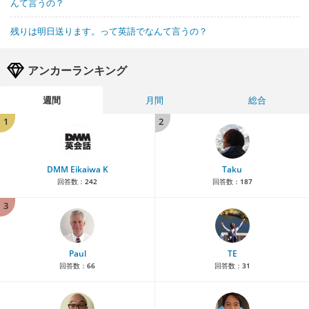
んて言うの？
残りは明日送ります。って英語でなんて言うの？
アンカーランキング
週間
月間
総合
1
2
DMM Eikaiwa K
Taku
回答数：
242
回答数：
187
3
Paul
TE
回答数：
66
回答数：
31