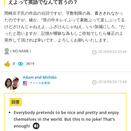
えよって英語でなんて言うの？
岡崎京子氏の作品の台詞ですが、字数制限の為、書ききれなかっ
たのですが、確か、"世の中キレイぶって素敵ぶって楽しぶってる
けどざけんじゃねえよ。ふざけんじゃねえ。いい加減にしろ。"だ
ったと思いますが、記憶が曖昧な為もしご存知でしたら修正の上
英作して頂ければ幸いです。よろしくお願いいたします。
( NO NAME )
2018/09/23 03:44
8
3619
Adam and Michiko
2018/09/24 13:44
アメリカ合衆国
回答
Everybody pretends to be nice and pretty and enjoy
themselves in the world. But this is no joke! That's
enough!