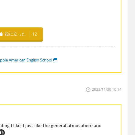
役に立った
12
pple American English School
2023/11/30 10:14
ilding I like, I just like the general atmosphere and