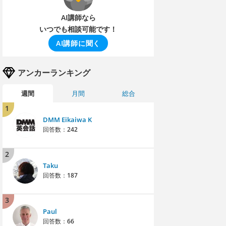
AI講師なら
いつでも相談可能です！
AI講師に聞く
アンカーランキング
週間
月間
総合
1
DMM Eikaiwa K
回答数：
242
2
Taku
回答数：
187
3
Paul
回答数：
66