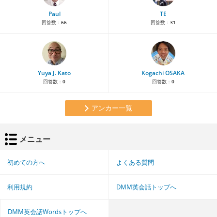
Paul
TE
回答数：
66
回答数：
31
Yuya J. Kato
Kogachi OSAKA
回答数：
0
回答数：
0
アンカー一覧
メニュー
初めての方へ
よくある質問
利用規約
DMM英会話トップへ
DMM英会話Wordsトップへ