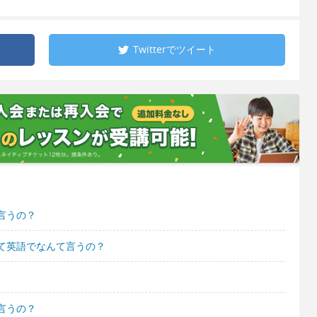
Twitterで
ツイート
言うの？
て英語でなんて言うの？
言うの？