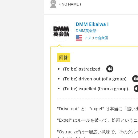
( NO NAME )
DMM Eikaiwa I
DMM英会話
アメリカ合衆国
回答
(To be) ostracized.
(To be) driven out (of a group).
(To be) expelled (from a group).
"Drive out" と "expel" は本
"Expel" はルールを破って、処罰とい
"Ostracize"は一層広い意味で、そ