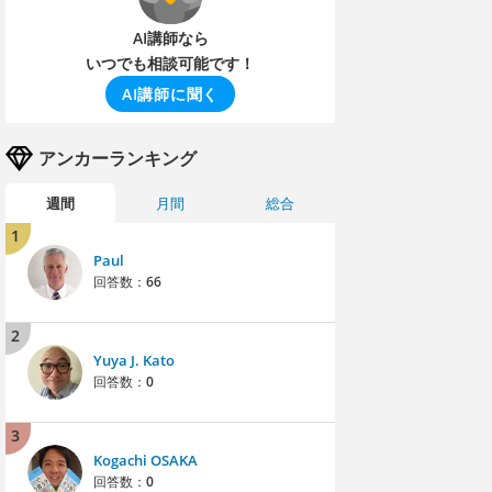
AI講師なら
いつでも相談可能です！
AI講師に聞く
アンカーランキング
週間
月間
総合
1
Paul
回答数：
66
2
Yuya J. Kato
回答数：
0
3
Kogachi OSAKA
回答数：
0