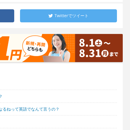
Twitterで
ツイート
？
なるねって英語でなんて言うの？