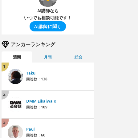
AI講師なら
いつでも相談可能です！
AI講師に聞く
アンカーランキング
週間
月間
総合
1
Taku
回答数：
138
2
DMM Eikaiwa K
回答数：
109
3
Paul
回答数：
66