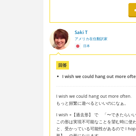
Saki T
アメリカ在住翻訳家
日本
回答
I wish we could hang out more ofte
I wish we could hang out more often.
もっと頻繁に遊べるといいのになぁ。
I wish +【過去形】 で 「〜できた
この形は実現不可能なことを望む時に使
と、受かっている可能性があるので I hope I w
形】 の形になります。