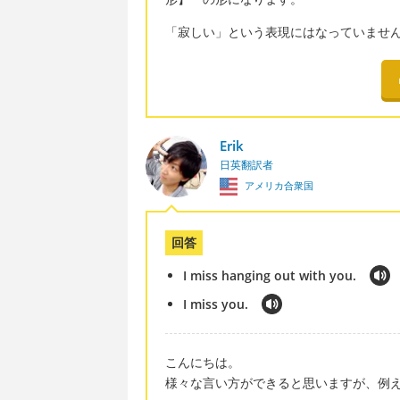
「寂しい」という表現にはなっていませ
Erik
日英翻訳者
アメリカ合衆国
回答
I miss hanging out with you.
I miss you.
こんにちは。
様々な言い方ができると思いますが、例