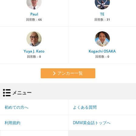
Paul
TE
回答数：
66
回答数：
31
Yuya J. Kato
Kogachi OSAKA
回答数：
0
回答数：
0
アンカー一覧
メニュー
初めての方へ
よくある質問
利用規約
DMM英会話トップへ