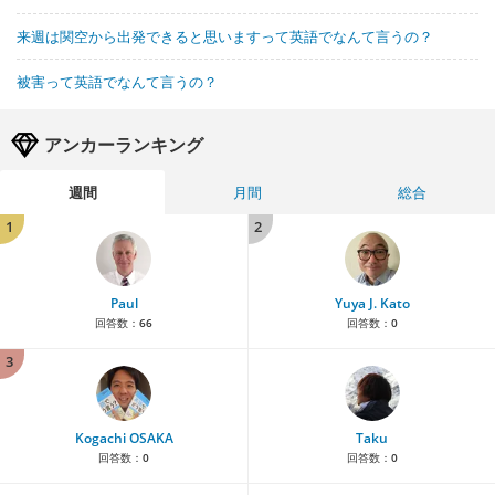
来週は関空から出発できると思いますって英語でなんて言うの？
被害って英語でなんて言うの？
アンカーランキング
週間
月間
総合
1
2
Paul
Yuya J. Kato
回答数：
66
回答数：
0
3
Kogachi OSAKA
Taku
回答数：
0
回答数：
0