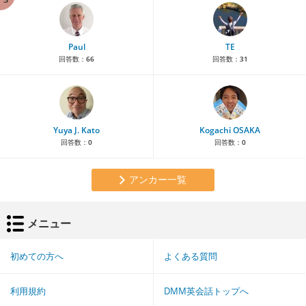
Paul
TE
回答数：
66
回答数：
31
Yuya J. Kato
Kogachi OSAKA
回答数：
0
回答数：
0
アンカー一覧
メニュー
初めての方へ
よくある質問
利用規約
DMM英会話トップへ