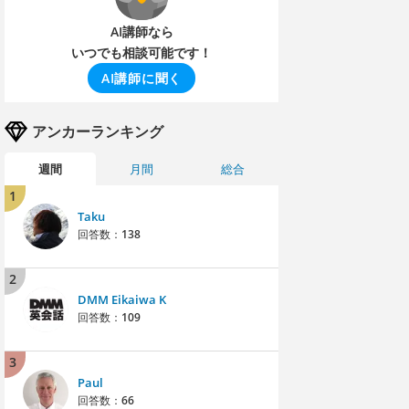
AI講師なら
いつでも相談可能です！
AI講師に聞く
アンカーランキング
週間
月間
総合
1
Taku
回答数：
138
2
DMM Eikaiwa K
回答数：
109
3
Paul
回答数：
66