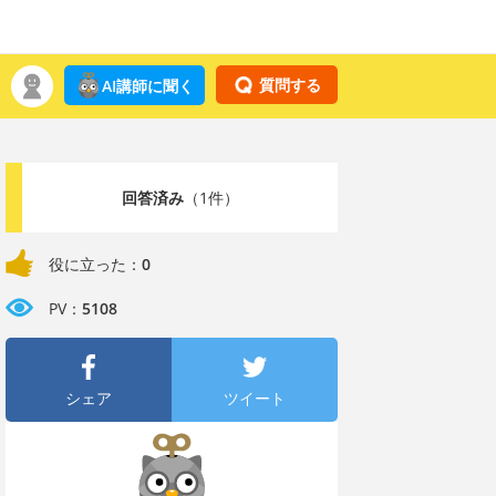
質問する
AI講師に聞く
回答済み
（1件）
役に立った：
0
PV：
5108
シェア
ツイート