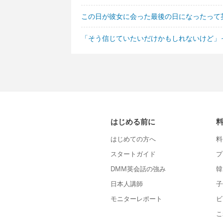
この日が彼女に会った最後の日になったって
「そう信じていたいだけかもしれないけど」
はじめる前に
はじめての方へ
料
スタートガイド
プ
DMM英会話の強み
韓
日本人講師
子
モニターレポート
ビ
こ