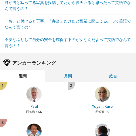
君が男と写ってる写真を投稿してたから彼氏いると思ったって英語でな
んて言うの？
「お」と付けると丁寧、「弁当」だけだと乱暴に聞こえる。って英語で
なんて言うの？
不安なふりして自分の安全を確保するのが女なんだよって英語でなんて
言うの？
アンカーランキング
週間
月間
総合
1
2
Paul
Yuya J. Kato
回答数：
66
回答数：
0
3