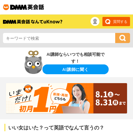
質問する
AI講師ならいつでも相談可能で
す！
AI講師に聞く
いい女はいた？って英語でなんて言うの？