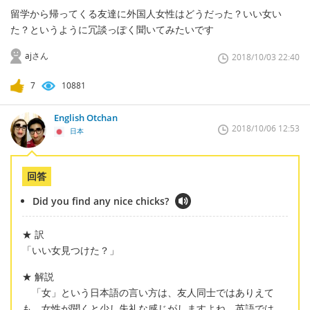
留学から帰ってくる友達に外国人女性はどうだった？いい女い
た？というように冗談っぽく聞いてみたいです
ajさん
2018/10/03 22:40
7
10881
English Otchan
2018/10/06 12:53
日本
回答
Did you find any nice chicks?
★ 訳
「いい女見つけた？」
★ 解説
「女」という日本語の言い方は、友人同士ではありえて
も、女性が聞くと少し失礼な感じがしますよね。英語では