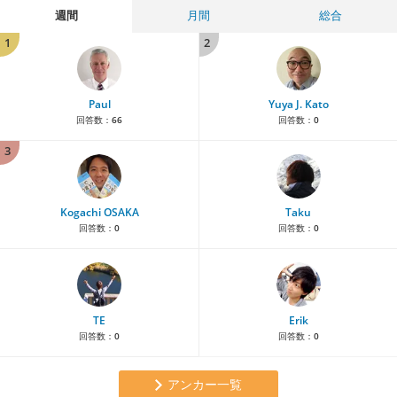
週間
月間
総合
1
2
Paul
Yuya J. Kato
回答数：
66
回答数：
0
3
Kogachi OSAKA
Taku
回答数：
0
回答数：
0
TE
Erik
回答数：
0
回答数：
0
アンカー一覧