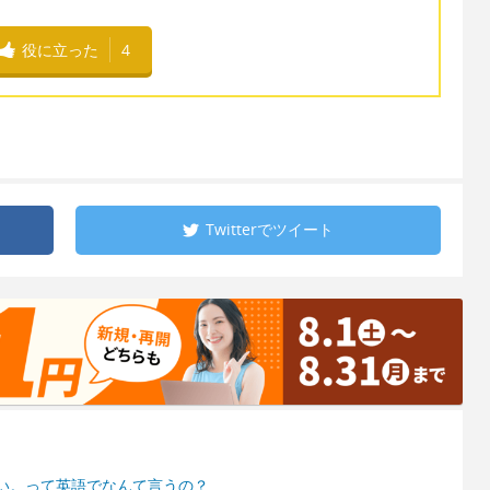
役に立った
4
Twitterで
ツイート
い。って英語でなんて言うの？