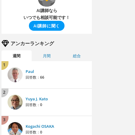
AI講師なら
いつでも相談可能です！
AI講師に聞く
アンカーランキング
週間
月間
総合
1
Paul
回答数：
66
2
Yuya J. Kato
回答数：
0
3
Kogachi OSAKA
回答数：
0