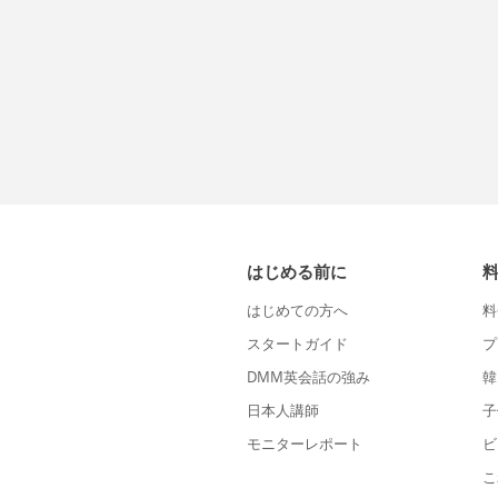
はじめる前に
はじめての方へ
料
スタートガイド
プ
DMM英会話の強み
韓
日本人講師
子
モニターレポート
ビ
こ