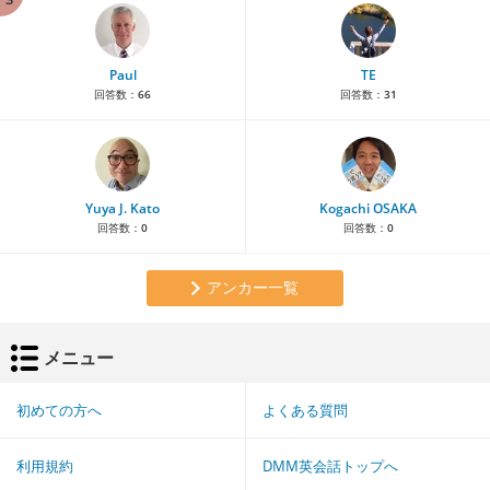
Paul
TE
回答数：
66
回答数：
31
Yuya J. Kato
Kogachi OSAKA
回答数：
0
回答数：
0
アンカー一覧
メニュー
初めての方へ
よくある質問
利用規約
DMM英会話トップへ