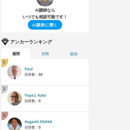
AI講師なら
いつでも相談可能です！
AI講師に聞く
アンカーランキング
週間
月間
総合
1
Paul
回答数：
66
2
Yuya J. Kato
回答数：
0
3
Kogachi OSAKA
回答数：
0