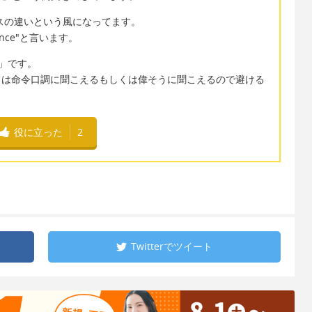
スの違いという風になってます。
mance"と言います。
」です。
よっては命令口調に聞こえるもしくは偉そうに聞こえるので避ける
役に立った
2
Twitterで
ツイート