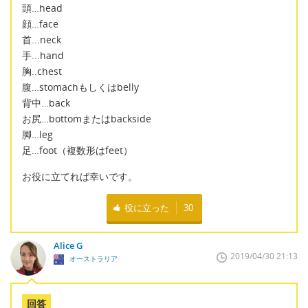
頭…head
顔…face
首...neck
手...hand
胸..chest
腹…stomachもしくはbelly
背中…back
お尻…bottomまたはbackside
脚…leg
足…foot（複数形はfeet）
お役に立てれば幸いです。
役に立った
30
Alice G
2019/04/30 21:13
オーストラリア
回答