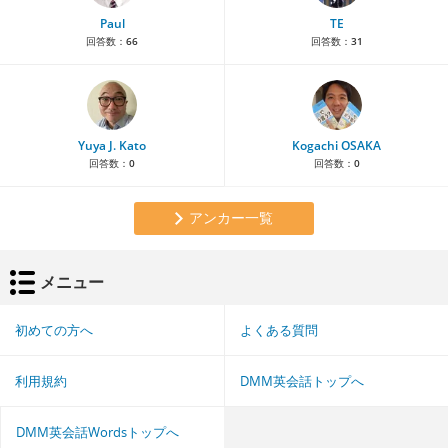
Paul
TE
回答数：
66
回答数：
31
Yuya J. Kato
Kogachi OSAKA
回答数：
0
回答数：
0
アンカー一覧
メニュー
初めての方へ
よくある質問
利用規約
DMM英会話トップへ
DMM英会話Wordsトップへ