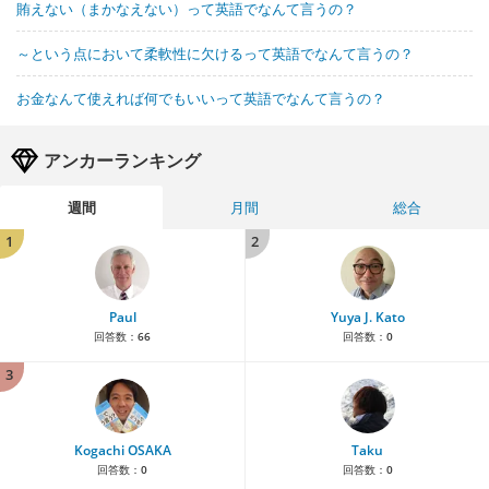
賄えない（まかなえない）って英語でなんて言うの？
～という点において柔軟性に欠けるって英語でなんて言うの？
お金なんて使えれば何でもいいって英語でなんて言うの？
アンカーランキング
週間
月間
総合
1
2
Paul
Yuya J. Kato
回答数：
66
回答数：
0
3
Kogachi OSAKA
Taku
回答数：
0
回答数：
0