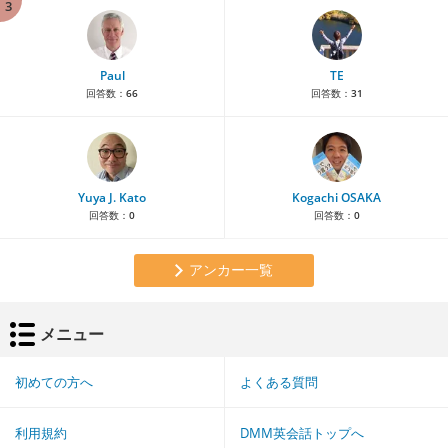
3
Paul
TE
回答数：
66
回答数：
31
Yuya J. Kato
Kogachi OSAKA
回答数：
0
回答数：
0
アンカー一覧
メニュー
初めての方へ
よくある質問
利用規約
DMM英会話トップへ