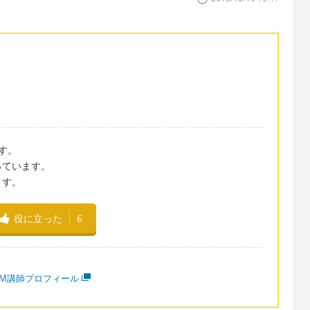
す。
っています。
ます。
役に立った
6
MM講師プロフィール