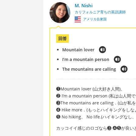
M. Nishi
カリフォルニア育ちの英語講師
アメリカ合衆国
回答
Mountain lover
I’m a mountain person
The mountains are calling
❶Mountain lover (山大好き人間)。
❷ I’m a mountain person (私は山人間
❸The mountains are calling．(山
❹ Hike more．(もっとハイキングをしな
❺ No hiking、 No life.(ハイキングな
カッコイイ感じのロゴなら❸ ❹❺が良い