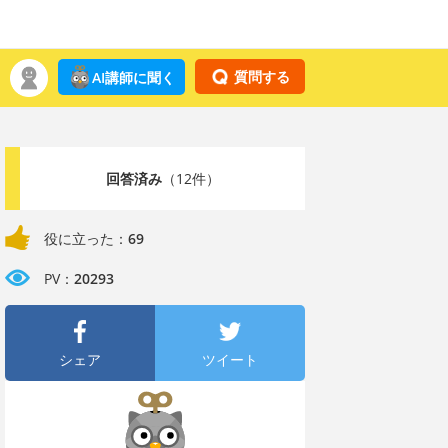
質問する
AI講師に聞く
回答済み
（12件）
役に立った：
69
PV：
20293
シェア
ツイート