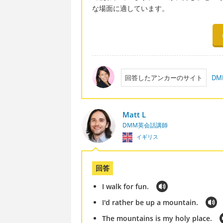
な場面に適しています。
回答したアンカーのサイト
D
Matt L
DMM英会話講師
イギリス
回答
I walk for fun.
I'd rather be up a mountain.
The mountains is my holy place.