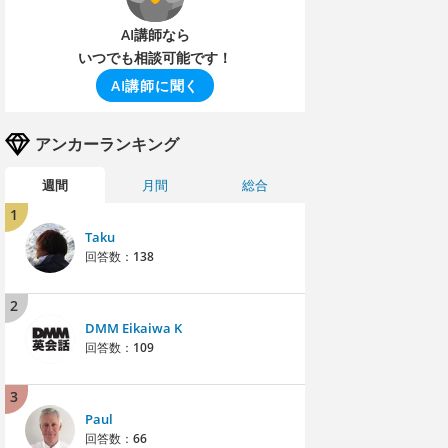
AI講師なら
いつでも相談可能です！
AI講師に聞く
アンカーランキング
週間
月間
総合
1
Taku
回答数：
138
2
DMM Eikaiwa K
回答数：
109
3
Paul
回答数：
66