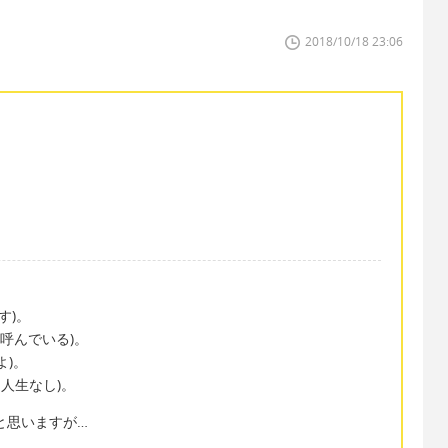
2018/10/18 23:06
です)。
が私を呼んでいる)。
よ)。
し、人生なし)。
と思いますが…