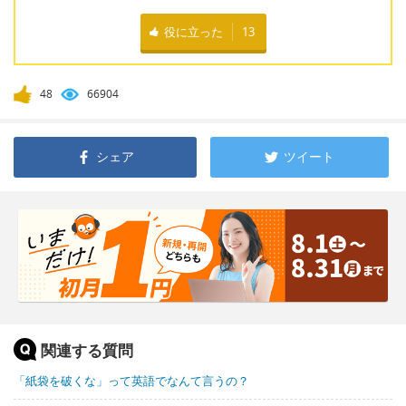
役に立った
13
48
66904
シェア
ツイート
関連する質問
「紙袋を破くな」って英語でなんて言うの？