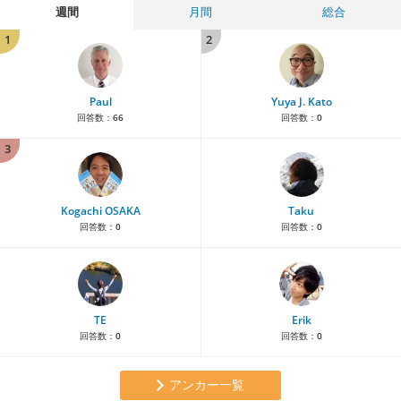
週間
月間
総合
1
2
Paul
Yuya J. Kato
回答数：
66
回答数：
0
3
Kogachi OSAKA
Taku
回答数：
0
回答数：
0
TE
Erik
回答数：
0
回答数：
0
アンカー一覧