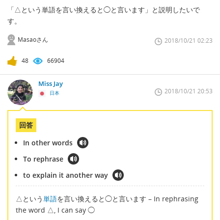
「△という単語を言い換えると◯と言います」と説明したいで
す。
Masaoさん
2018/10/21 02:23
48
66904
Miss Jay
2018/10/21 20:53
日本
回答
In other words
To rephrase
to explain it another way
△という
単語
を言い換えると◯と言います – In rephrasing
the word △, I can say ◯