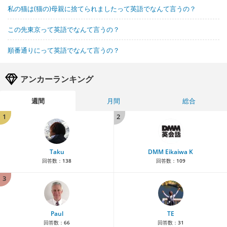
私の猫は(猫の)母親に捨てられましたって英語でなんて言うの？
この先東京って英語でなんて言うの？
順番通りにって英語でなんて言うの？
アンカーランキング
週間
月間
総合
1
2
Taku
DMM Eikaiwa K
回答数：
138
回答数：
109
3
Paul
TE
回答数：
66
回答数：
31