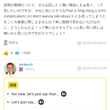
説明が面倒だったり、そんな話したく無い場合にまぁ色々、って
言いたいのですが、それに当たりそうなThat is long story,とかIt's
complicatedとかI don't wanna talk about it.とか言ってしまうと
すごく大袈裟に聞こえませんか？単に面倒で言わないだけなの
に、どうしたんだよ！って事になりそうでもっと良い言い回しは
無いかと思ったのですがどうでしょう？
tmさん
2018/10/23 00:32
9
11635
jordan H
2018/10/24 22:38
イギリス
回答
For now, let's just say that…
Let's just say…