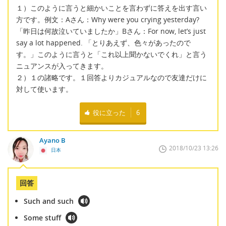
１）このように言うと細かいことを言わずに答えを出す言い
方です。例文：Aさん：Why were you crying yesterday?
「昨日は何故泣いていましたか」Bさん：For now, let’s just
say a lot happened. 「とりあえず、色々があったので
す。」このように言うと「これ以上聞かないでくれ」と言う
ニュアンスが入ってきます。
２）１の諸略です。１回答よりカジュアルなので友達だけに
対して使います。
役に立った
6
Ayano B
2018/10/23 13:26
日本
回答
Such and such
Some stuff