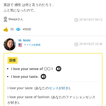
英語で 感性 は何と言うのだろう…
ふと気になったので。
Maayaさん
2018/10/27 04:12
55
45930
M. Nishi
2018/10/27 23:30
アメリカ合衆国
回答
I love your sense of 〇〇！
I love your taste.
I love your taste. (あなたの
センス
が
好き
)。
I love your taste of fashion. (あなたのファッションセンス
が好き)。