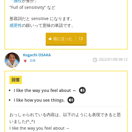
「
感性
が豊か」
"Full of sensitivity" など
形容詞だと sensitive になります。
感受性
の鋭いって意味の単語です。
役に立った
13
Kogachi OSAKA
2022/01/08 08:12
日本
回答
I like the way you feel about ～
I like how you see things.
おっしゃられている内容は、以下のようにも表現できると思
いました(
^_^
)
I like the way you feel about ～