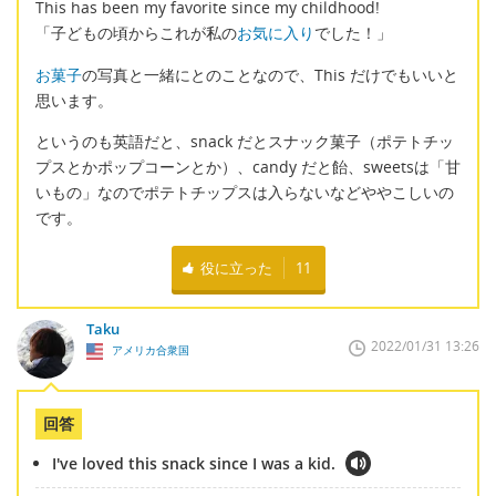
This has been my favorite since my childhood!
「子どもの頃からこれが私の
お気に入り
でした！」
お菓子
の写真と一緒にとのことなので、This だけでもいいと
思います。
というのも英語だと、snack だとスナック菓子（ポテトチッ
プスとかポップコーンとか）、candy だと飴、sweetsは「甘
いもの」なのでポテトチップスは入らないなどややこしいの
です。
役に立った
11
Taku
2022/01/31 13:26
アメリカ合衆国
回答
I've loved this snack since I was a kid.