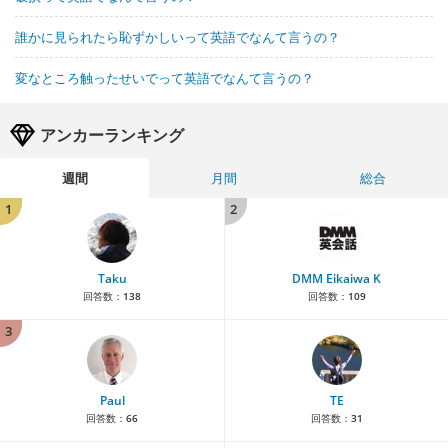
誰かに見られたら恥ずかしいって英語でなんて言うの？
変なところ触ったせいでって英語でなんて言うの？
アンカーランキング
週間
月間
総合
1
2
Taku
DMM Eikaiwa K
回答数：
138
回答数：
109
3
Paul
TE
回答数：
66
回答数：
31