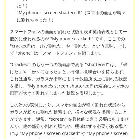
た！）
"My phone's screen shattered!"（スマホの画面が粉々
に割れちゃった！）
スマートフォンの画面が割れた状態を表す英語表現として一
般的に使われるのが "My phone cracked!" です。ここでの
"cracked" は「ひび割れた」や「割れた」という意味、そし
て "phone" は「スマートフォン」を指します。
"Cracked" のもう一つの類義語である "shattered" は、「砕
けた」や「粉々になった」という強い意味合いを持ちます。
これは通常、ガラスが衝撃により十数箇所以上に割れる状況
を指し、"My phone's screen shattered!" は端的にスマホの
画面が大きく割れてしまった状況を表現します。
この2つの表現により、スマホの画面が軽く割れた状態から
ガラスが粉々に割れた状態まで、様々な状況を指摘すること
ができます。通常、"screen" を具体的に言う必要はありませ
んが、他の部分が割れた場合や、明確にする必要がある場合
には "My phone's screen cracked" や "My phone's screen