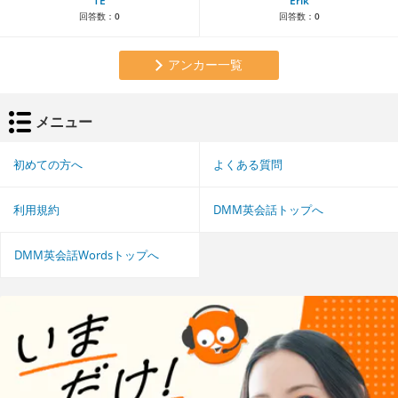
TE
Erik
回答数：
0
回答数：
0
アンカー一覧
メニュー
初めての方へ
よくある質問
利用規約
DMM英会話トップへ
DMM英会話Wordsトップへ