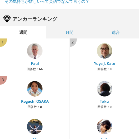
その気持ちが嬉しいって英語でなんて言うの？
アンカーランキング
週間
月間
総合
1
2
Paul
Yuya J. Kato
回答数：
66
回答数：
0
3
Kogachi OSAKA
Taku
回答数：
0
回答数：
0