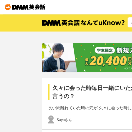
久々に会った時毎日一緒にいた
言うの？
長い間離れていた時の穴が 久々に会った時
Sayaさん