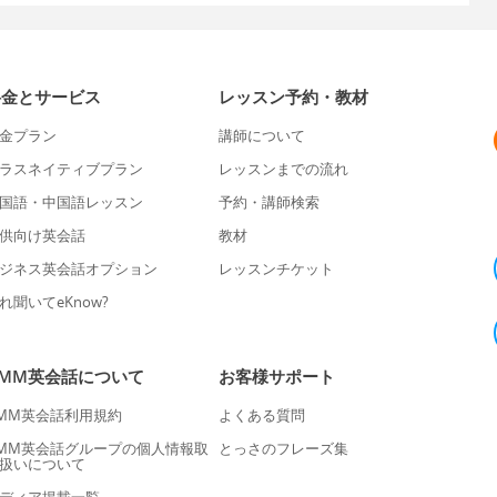
料金とサービス
レッスン予約・教材
金プラン
講師について
ラスネイティブプラン
レッスンまでの流れ
国語・中国語レッスン
予約・講師検索
供向け英会話
教材
ジネス英会話オプション
レッスンチケット
れ聞いてeKnow?
DMM英会話について
お客様サポート
MM英会話利用規約
よくある質問
MM英会話グループの個人情報取
とっさのフレーズ集
扱いについて