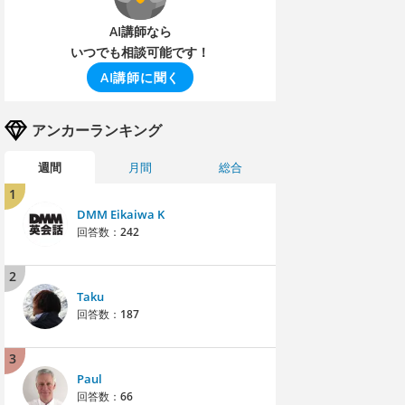
AI講師なら
いつでも相談可能です！
AI講師に聞く
アンカーランキング
週間
月間
総合
1
DMM Eikaiwa K
回答数：
242
2
Taku
回答数：
187
3
Paul
回答数：
66