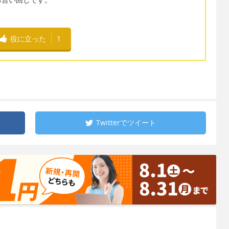
役に立った
1
Twitterで
ツイート