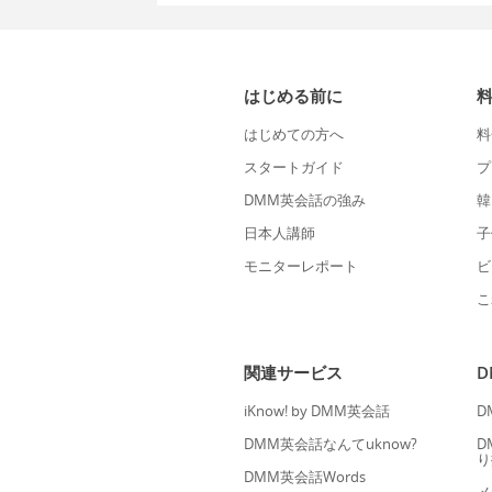
はじめる前に
はじめての方へ
料
スタートガイド
プ
DMM英会話の強み
韓
日本人講師
子
モニターレポート
ビ
こ
関連サービス
iKnow! by DMM英会話
D
DMM英会話なんてuknow?
D
り
DMM英会話Words