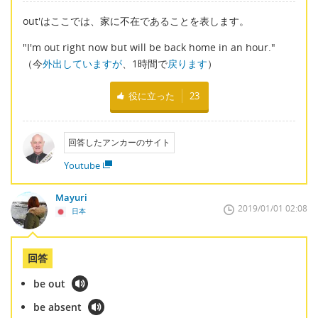
out'はここでは、家に不在であることを表します。
"I'm out right now but will be back home in an hour."
（今
外出していますが
、1時間で
戻ります
）
役に立った
23
回答したアンカーのサイト
Youtube
Mayuri
2019/01/01 02:08
日本
回答
be out
be absent