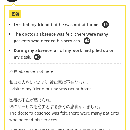
回答
I visited my friend but he was not at home.
The doctor's absence was felt, there were many
patients who needed his services.
During my absence, all of my work had piled up on
my desk.
不在 absence, not here
私は友人を訪ねたが、彼は家に不在だった。
I visited my friend but he was not at home.
医者の不在が感じられ、
彼のサービスを必要とする多くの患者がいました。
The doctor's absence was felt, there were many patients
who needed his services.