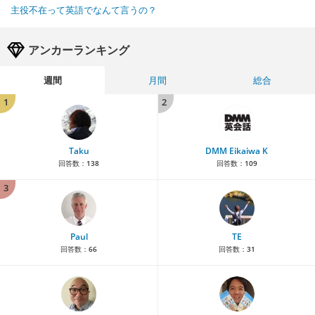
主役不在って英語でなんて言うの？
アンカーランキング
週間
月間
総合
1
2
Taku
DMM Eikaiwa K
回答数：
138
回答数：
109
3
Paul
TE
回答数：
66
回答数：
31