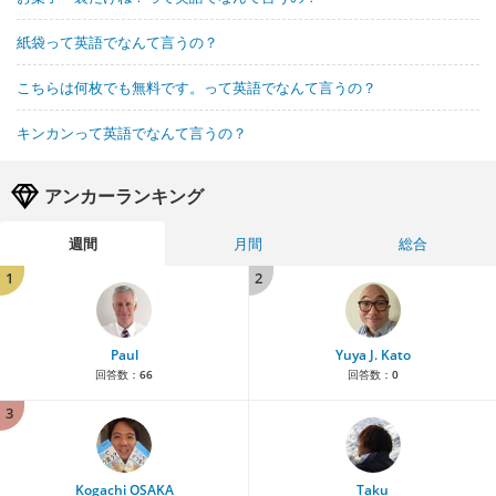
紙袋って英語でなんて言うの？
こちらは何枚でも無料です。って英語でなんて言うの？
キンカンって英語でなんて言うの？
アンカーランキング
週間
月間
総合
1
2
Paul
Yuya J. Kato
回答数：
66
回答数：
0
3
Kogachi OSAKA
Taku