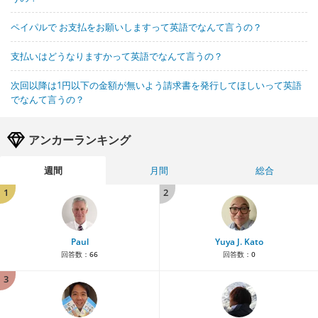
ペイパルで お支払をお願いしますって英語でなんて言うの？
支払いはどうなりますかって英語でなんて言うの？
次回以降は1円以下の金額が無いよう請求書を発行してほしいって英語
でなんて言うの？
アンカーランキング
週間
月間
総合
1
2
Paul
Yuya J. Kato
回答数：
66
回答数：
0
3